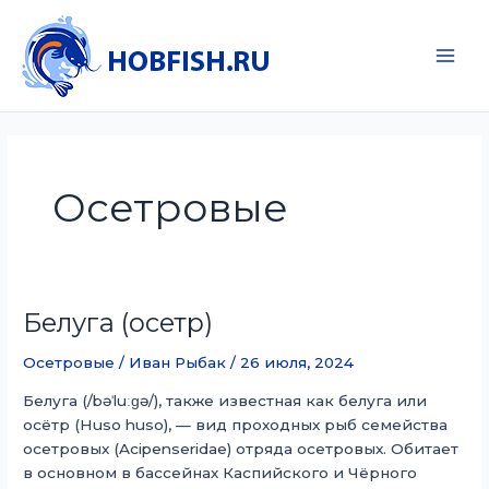
Перейти
к
содержимому
Main
Men
Осетровые
Белуга (осетр)
Осетровые
/
Иван Рыбак
/
26 июля, 2024
Белуга (/bəˈluːɡə/), также известная как белуга или
осётр (Huso huso), — вид проходных рыб семейства
осетровых (Acipenseridae) отряда осетровых. Обитает
в основном в бассейнах Каспийского и Чёрного