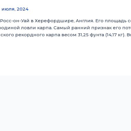
 июля, 2024
осс-он-Уай в Херефордшире, Англия. Его площадь соста
родиной ловли карпа. Самый ранний признак его поте
ского рекордного карпа весом 31,25 фунта (14,17 кг)