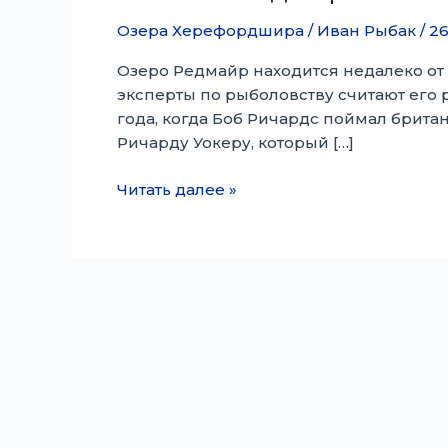
Озера Херефордшира
/
Иван Рыбак
/
26
Озеро Редмайр находится недалеко от Р
эксперты по рыболовству считают его 
года, когда Боб Ричардс поймал британ
Ричарду Уокеру, который […]
Бассейн
Читать далее »
Редмир