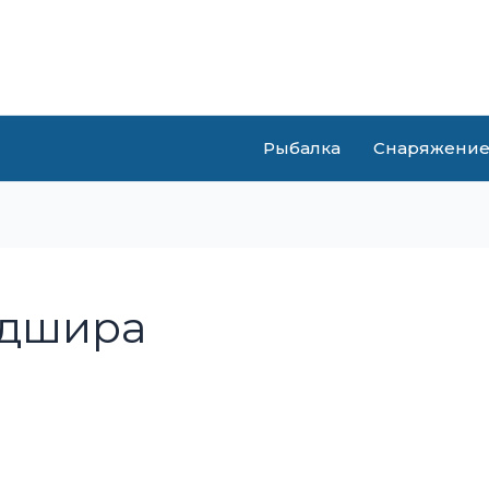
Рыбалка
Снаряжени
рдшира