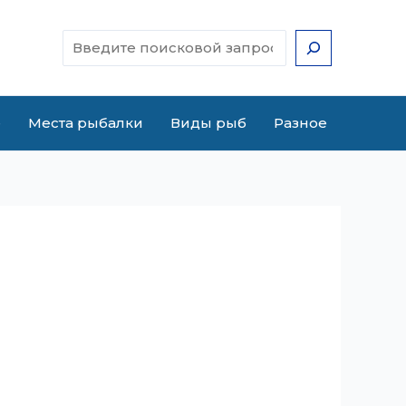
Поиск
е
Места рыбалки
Виды рыб
Разное