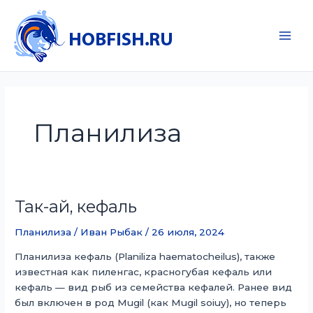
Перейти
к
содержимому
Main
Men
Планилиза
Так-ай, кефаль
Планилиза
/
Иван Рыбак
/
26 июля, 2024
Планилиза кефаль (Planiliza haematocheilus), также
известная как пиленгас, красногубая кефаль или
кефаль — вид рыб из семейства кефалей. Ранее вид
был включен в род Mugil (как Mugil soiuy), но теперь