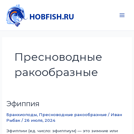
Перейти
к
содержимому
Main
Men
Пресноводные
ракообразные
Эфиппия
Бранхиоподы
,
Пресноводные ракообразные
/
Иван
Рыбак
/
26 июля, 2024
Эфиппии (ед. число: эфиппиум) — это зимние или