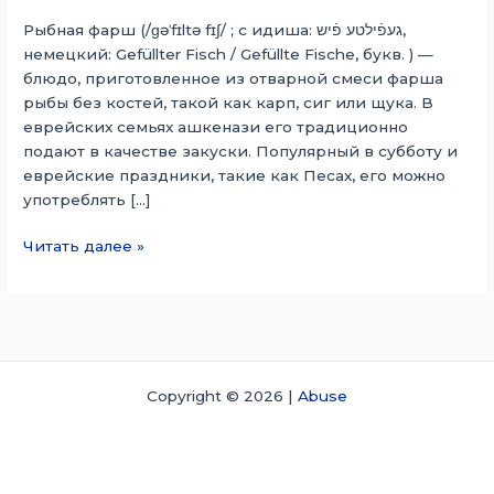
Рыбная фарш (/ɡəˈfɪltə fɪʃ/ ; с идиша: געפֿילטע פֿיש,
немецкий: Gefüllter Fisch / Gefüllte Fische, букв. ) —
блюдо, приготовленное из отварной смеси фарша
рыбы без костей, такой как карп, сиг или щука. В
еврейских семьях ашкенази его традиционно
подают в качестве закуски. Популярный в субботу и
еврейские праздники, такие как Песах, его можно
употреблять […]
Фаршированная
Читать далее »
рыба
Copyright © 2026 |
Abuse