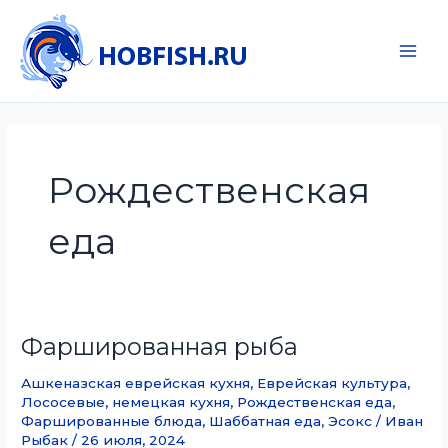
Перейти
к
содержимому
Main
Men
Рождественская
еда
Фаршированная рыба
Ашкеназская еврейская кухня
,
Еврейская культура
,
Лососевые
,
немецкая кухня
,
Рождественская еда
,
Фаршированные блюда
,
Шаббатная еда
,
Эсокс
/
Иван
Рыбак
/
26 июля, 2024