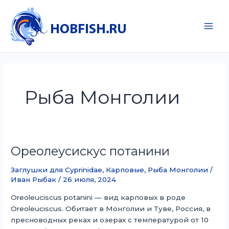
Перейти
к
содержимому
Main
Men
Рыба Монголии
Ореолеусискус потанини
Заглушки для Cyprinidae
,
Карповые
,
Рыба Монголии
/
Иван Рыбак
/
26 июля, 2024
Oreoleuciscus potanini — вид карповых в роде
Oreoleuciscus. Обитает в Монголии и Туве, Россия, в
пресноводных реках и озерах с температурой от 10