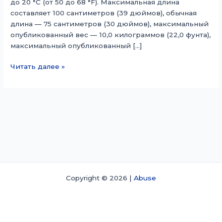
до 20 °C (от 50 до 68 °F). Максимальная длина
составляет 100 сантиметров (39 дюймов), обычная
длина — 75 сантиметров (30 дюймов), максимальный
опубликованный вес — 10,0 килограммов (22,0 фунта),
максимальный опубликованный […]
Ореолеусискус
Читать далее »
потанини
Copyright © 2026 |
Abuse