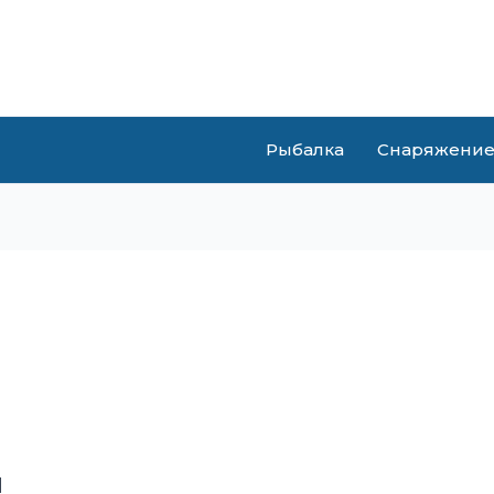
Рыбалка
Снаряжени
я