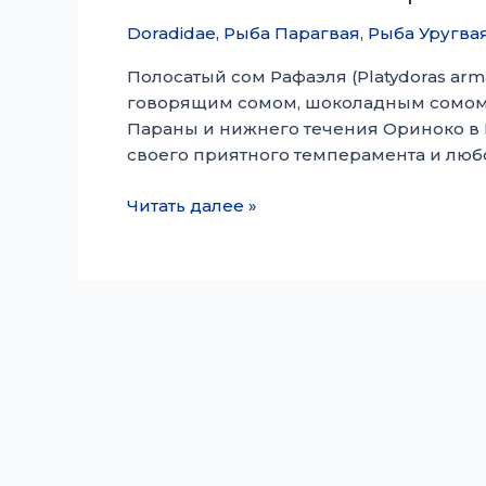
Doradidae
,
Рыба Парагвая
,
Рыба Уругва
Полосатый сом Рафаэля (Platydoras arm
говорящим сомом, шоколадным сомом, 
Параны и нижнего течения Ориноко в
своего приятного темперамента и люб
Полосатый
Читать далее »
сом
Рафаэля