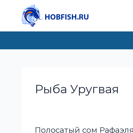
Перейти
к
содержимому
Рыба Уругвая
Полосатый сом Рафаэл