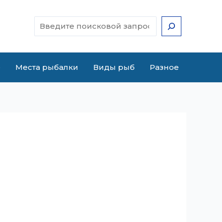
Поиск
е
Места рыбалки
Виды рыб
Разное