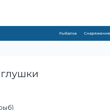
Рыбалка
Снаряжени
аглушки
рыб)