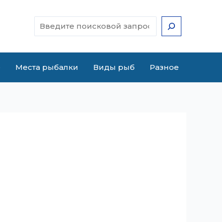
Поиск
е
Места рыбалки
Виды рыб
Разное