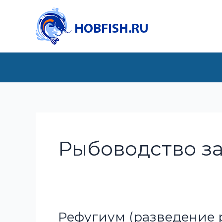
Перейти
к
содержимому
Рыбоводство з
Рефугиум (разведение 