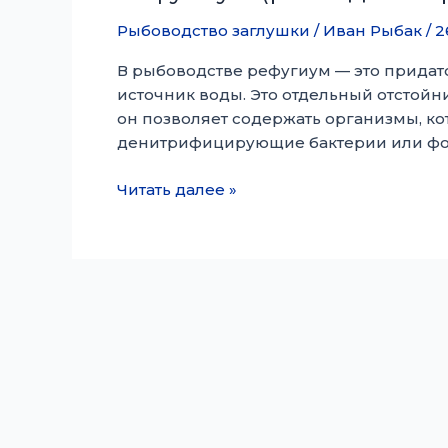
Рыбоводство заглушки
/
Иван Рыбак
/
2
В рыбоводстве рефугиум — это придат
источник воды. Это отдельный отстойн
он позволяет содержать организмы, к
денитрифицирующие бактерии или фот
Рефугиум
Читать далее »
(разведение
рыб)