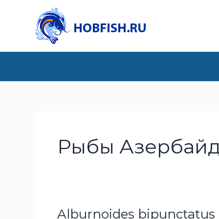
Перейти
к
содержимому
Рыбы Азербай
Alburnoides bipunctatus