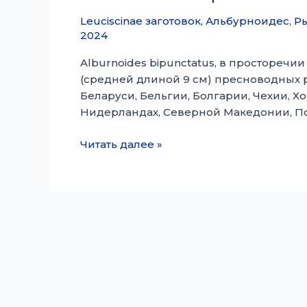
Leuciscinae заготовок
,
Альбурноидес
,
Р
2024
Alburnoides bipunctatus, в просторечии 
(средней длиной 9 см) пресноводных р
Беларуси, Бельгии, Болгарии, Чехии, Х
Нидерландах, Северной Македонии, Пол
Alburnoides
Читать далее »
bipunctatus