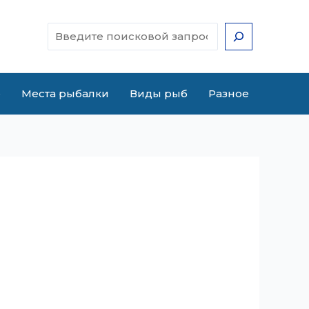
Поиск
е
Места рыбалки
Виды рыб
Разное