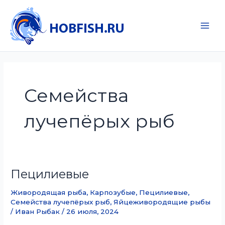
Перейти
к
содержимому
Main
Men
Семейства
лучепёрых рыб
Пецилиевые
Живородящая рыба
,
Карпозубые
,
Пецилиевые
,
Семейства лучепёрых рыб
,
Яйцеживородящие рыбы
/
Иван Рыбак
/
26 июля, 2024