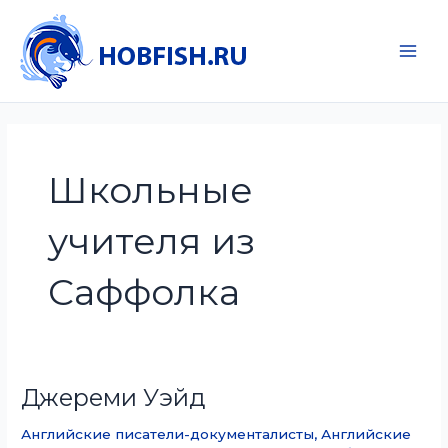
Перейти
к
содержимому
Main
Men
Школьные
учителя из
Саффолка
Джереми Уэйд
Английские писатели-документалисты
,
Английские