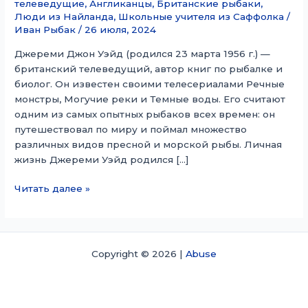
телеведущие
,
Англиканцы
,
Британские рыбаки
,
Люди из Найланда
,
Школьные учителя из Саффолка
/
Иван Рыбак
/
26 июля, 2024
Джереми Джон Уэйд (родился 23 марта 1956 г.) —
британский телеведущий, автор книг по рыбалке и
биолог. Он известен своими телесериалами Речные
монстры, Могучие реки и Темные воды. Его считают
одним из самых опытных рыбаков всех времен: он
путешествовал по миру и поймал множество
различных видов пресной и морской рыбы. Личная
жизнь Джереми Уэйд родился […]
Джереми
Читать далее »
Уэйд
Copyright © 2026 |
Abuse