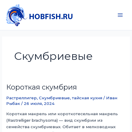
Перейти
к
содержимому
Main
Men
Скумбриевые
Короткая скумбрия
Растреллигер
,
Скумбриевые
,
тайская кухня
/
Иван
Рыбак
/
26 июля, 2024
Короткая макрель или короткотесельная макрель
(Rastrelliger brachysoma) — вид скумбрии из
семейства скумбриевых. Обитает в мелководных