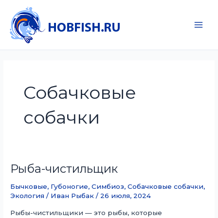
Перейти
к
содержимому
Main
Men
Собачковые
собачки
Рыба-чистильщик
Бычковые
,
Губоногие
,
Симбиоз
,
Собачковые собачки
,
Экология
/
Иван Рыбак
/
26 июля, 2024
Рыбы-чистильщики — это рыбы, которые