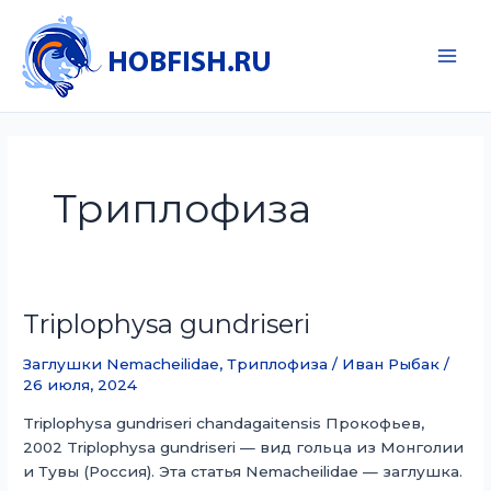
Перейти
к
содержимому
Main
Men
Триплофиза
Triplophysa gundriseri
Заглушки Nemacheilidae
,
Триплофиза
/
Иван Рыбак
/
26 июля, 2024
Triplophysa gundriseri chandagaitensis Прокофьев,
2002 Triplophysa gundriseri — вид гольца из Монголии
и Тувы (Россия). Эта статья Nemacheilidae — заглушка.