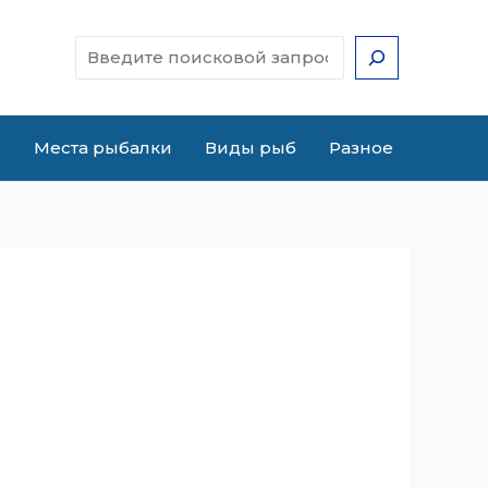
Поиск
е
Места рыбалки
Виды рыб
Разное