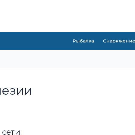
Рыбалка
Снаряжени
незии
 сети