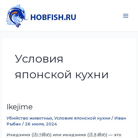
Перейти
к
содержимому
Main
Men
Условия
японской кухни
Ikejime
Убийство животных
,
Условия японской кухни
/
Иван
Рыбак
/
26 июля, 2024
Икедзимэ (活け締め) или икидзимэ (活き締め) — это