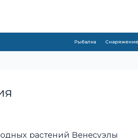
Рыбалка
Снаряжени
ия
водных растений Венесуэлы