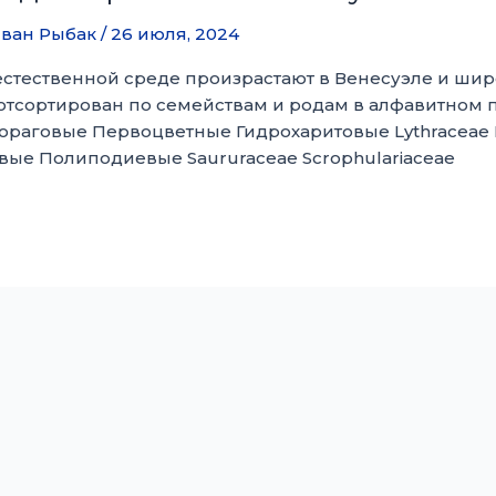
ван Рыбак
/
26 июля, 2024
стественной среде произрастают в Венесуэле и шир
отсортирован по семействам и родам в алфавитном п
раговые Первоцветные Гидрохаритовые Lythraceae
ые Полиподиевые Saururaceae Scrophulariaceae