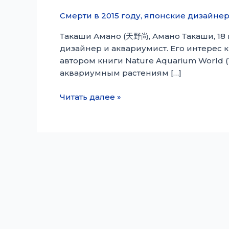
Смерти в 2015 году
,
японские дизайне
Такаши Амано (天野尚, Амано Такаши, 18 и
дизайнер и аквариумист. Его интерес 
автором книги Nature Aquarium World (
аквариумным растениям […]
Takashi
Читать далее »
Amano