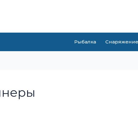
Рыбалка
Снаряжени
йнеры