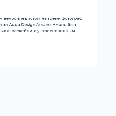
ым велосипедистом на треке, фотограф,
ании Aqua Design Amano. Амано был
енных акваскейпингу, пресноводным