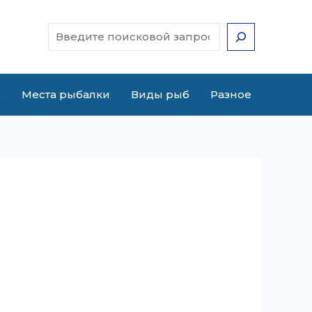
Поиск
е
Места рыбалки
Виды рыб
Разное