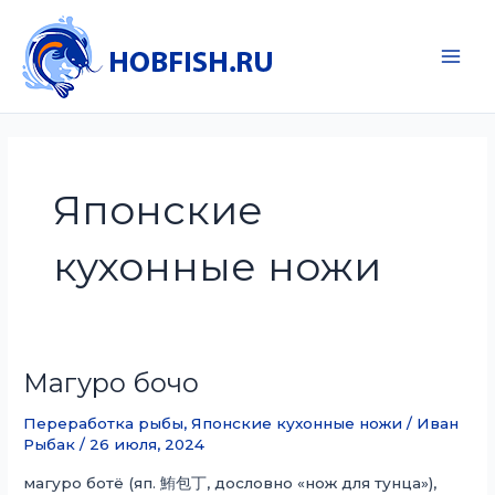
Перейти
к
содержимому
Main
Men
Японские
кухонные ножи
Магуро бочо
Переработка рыбы
,
Японские кухонные ножи
/
Иван
Рыбак
/
26 июля, 2024
магуро ботё (яп. 鮪包丁, дословно «нож для тунца»),