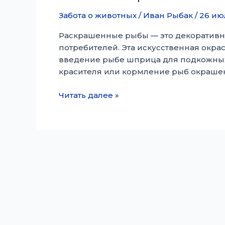
Забота о животных
/
Иван Рыбак
/
26 ию
Раскрашенные рыбы — это декоративн
потребителей. Эта искусственная окрас
введение рыбе шприца для подкожных
красителя или кормление рыб окрашенн
Расписная
Читать далее »
рыба