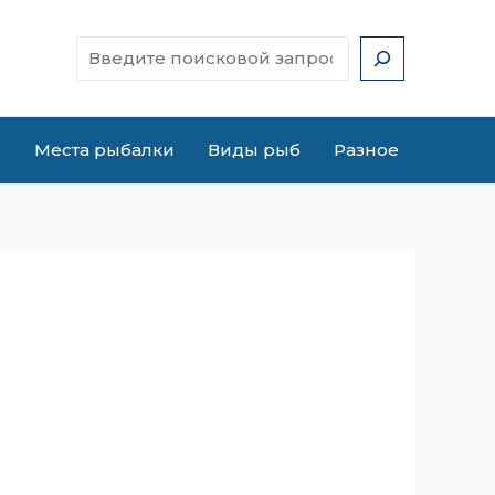
Поиск
е
Места рыбалки
Виды рыб
Разное