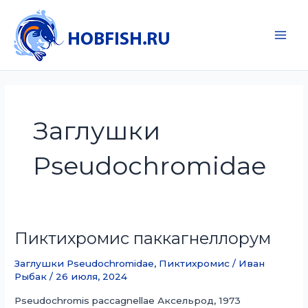
Перейти
к
содержимому
Main
Men
Заглушки
Pseudochromidae
Пиктихромис паккагнеллорум
Заглушки Pseudochromidae
,
Пиктихромис
/
Иван
Рыбак
/
26 июля, 2024
Pseudochromis paccagnellae Аксельрод, 1973