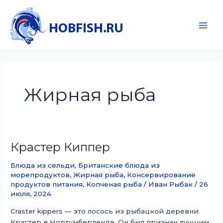
Перейти
к
содержимому
Main
Men
Жирная рыба
Крастер Киппер
Блюда из сельди
,
Британские блюда из
морепродуктов
,
Жирная рыба
,
Консервирование
продуктов питания
,
Копченая рыба
/
Иван Рыбак
/
26
июля, 2024
Craster kippers — это лосось из рыбацкой деревни
Крастер в Нортумберленде. Он был признан лучшим