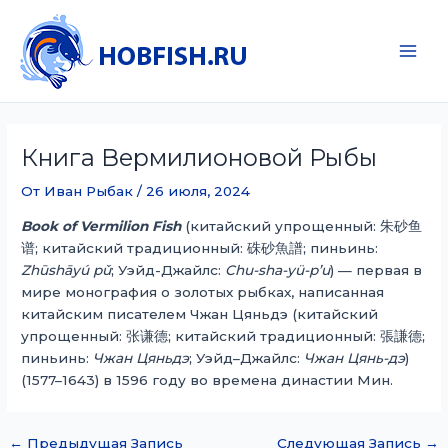
Перейти
к
содержимому
Main
Men
Книга Вермилионовой Рыбы
От
Иван Рыбак
/
26 июля, 2024
Book of Vermilion Fish
(китайский упрощенный:
朱砂鱼
谱
; китайский традиционный:
硃砂魚譜
; пиньинь:
Zhūshāyú pǔ
; Уэйд-Джайлс:
Chu-sha-yü-p’u
) — первая в
мире монография о золотых рыбках, написанная
китайским писателем Чжан Цяньдэ (китайский
упрощенный:
张谦德
; китайский традиционный:
張謙德
;
пиньинь:
Чжан Цяньдэ
; Уэйд–Джайлс:
Чжан Цянь-дэ
)
(1577–1643) в 1596 году во времена династии Мин.
←
Предыдущая Запись
Следующая Запись
→