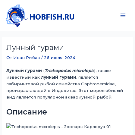
Перейти
к
содержимому
Main
Men
Лунный гурами
От
Иван Рыбак
/
26 июля, 2024
Лунный гурами
(
Trichopodus microlepis
), также
известный как
лунный гурами
, является
лабиринтовой рыбой семейства Osphronemidae,
произрастающей в Индокитае. Этот миролюбивый
вид является популярной аквариумной рыбой.
Описание