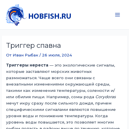
Перейти
к
содержимому
Main
Men
Триггер спавна
От
Иван Рыбак
/
26 июля, 2024
Триггеры нереста
— это экологические сигналы,
которые заставляют морских животных
размножаться. Чаще всего они связаны с
внезапными изменениями окружающей среды,
такими как изменения температуры, солености и/
или обилия пищи. Например, сомы рода
Corydoras
мечут икру сразу после сильного дождя, причем
специфическими сигналами являются повышение
уровня воды и понижение температуры. Когда
уровень воды повышается, это позволяет многим
рыбам попасть в районы выше по течению, которые