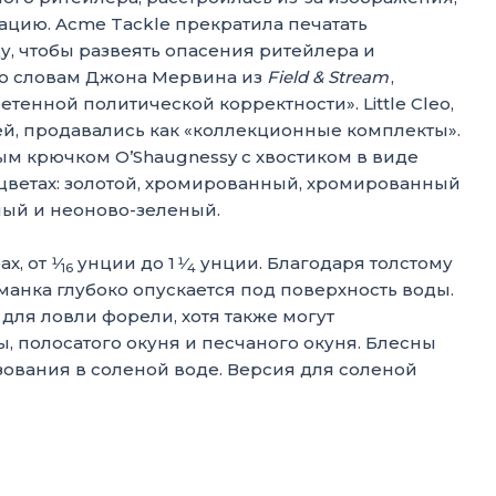
ацию. Acme Tackle прекратила печатать
ду, чтобы развеять опасения ритейлера и
 По словам Джона Мервина из
Field & Stream
,
енной политической корректности». Little Cleo,
, продавались как «коллекционные комплекты».
 крючком O’Shaugnessy с хвостиком в виде
 цветах: золотой, хромированный, хромированный
ный и неоново-зеленый.
, от 1⁄
унции до 1 1⁄
унции. Благодаря толстому
16
4
иманка глубоко опускается под поверхность воды.
для ловли форели, хотя также могут
, полосатого окуня и песчаного окуня. Блесны
ьзования в соленой воде. Версия для соленой