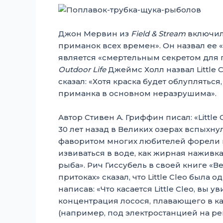
Джон Мервин из
Field & Stream
включил 
приманок всех времен». Он назвал ее
является «смертельным секретом для г
Outdoor Life
Джеймс Холл назвал Little 
сказал: «Хотя краска будет облупляться
приманка в основном неразрушима».
Автор Стивен А. Гриффин писал: «Little
30 лет назад в Великих озерах вспыхну
фаворитом многих любителей форели и 
извиваться в воде, как жирная наживка
рыба». Рич Гиссубель в своей книге «
притоках» сказал, что Little Cleo была
написав: «Что касается Little Cleo, вы 
концентрация лосося, плавающего в к
(например, под электростанцией на рек