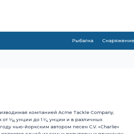
Рыбалка
Снаряжени
оизводимая компанией Acme Tackle Company,
от 1⁄
унции до 1 1⁄
унции и в различных
16
4
году нью-йоркским автором песен C.V. «Charlie»
, является одной из самых популярных приманок,