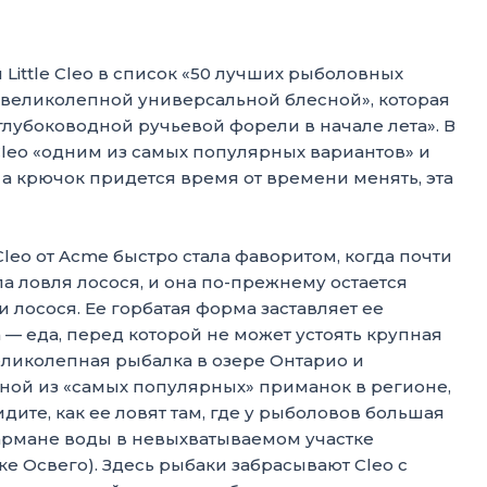
Little Cleo в список «50 лучших рыболовных
 «великолепной универсальной блесной», которая
лубоководной ручьевой форели в начале лета». В
Cleo «одним из самых популярных вариантов» и
, а крючок придется время от времени менять, эта
 Cleo от Acme быстро стала фаворитом, когда почти
ла ловля лосося, и она по-прежнему остается
лосося. Ее горбатая форма заставляет ее
 — еда, перед которой не может устоять крупная
Великолепная рыбалка в озере Онтарио и
 одной из «самых популярных» приманок в регионе,
увидите, как ее ловят там, где у рыболовов большая
армане воды в невыхватываемом участке
е Освего). Здесь рыбаки забрасывают Cleo с