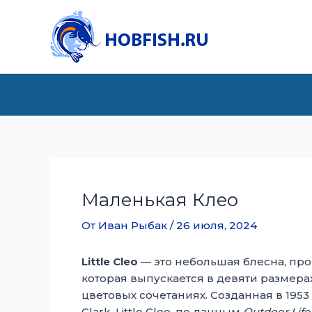
Перейти
к
содержимому
Маленькая Клео
От
Иван Рыбак
/
26 июля, 2024
Little Cleo
— это небольшая блесна, пр
которая выпускается в девяти размерах 
цветовых сочетаниях. Созданная в 1953 
Clark, Little Cleo, по данным
Outdoor Life