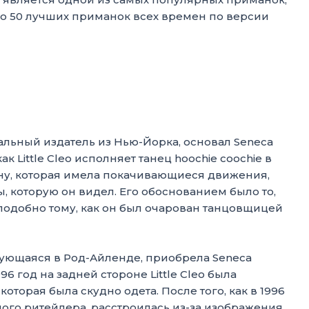
ло 50 лучших приманок всех времен по версии
зыкальный издатель из Нью-Йорка, основал Seneca
как Little Cleo исполняет танец hoochie coochie в
лесну, которая имела покачивающиеся движения,
цы, которую он видел. Его обоснованием было то,
подобно тому, как он был очарован танцовщицей
ующаяся в Род-Айленде, приобрела Seneca
996 год на задней стороне Little Cleo была
оторая была скудно одета. После того, как в 1996
ого ритейлера, расстроилась из-за изображения,