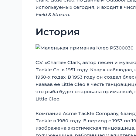
используемых сегодня, и входит в чис
Field & Stream
.
История
C.V. «Charlie» Clark, автор песен и му
Tackle Co. в 1951 году. Кларк наблюдал, 
1930-х годах. В 1953 году он создал б
назвав ее Little Cleo в честь танцовщи
что рыба будет очарована приманкой, 
Little Cleo.
Компания Acme Tackle Company, базир
Tackle в 1980 году. В период с 1953 по 1
изображена экзотическая танцовщица, к
году женщина, работавшая у влиятельн