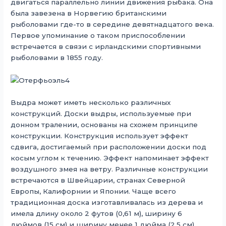
двигаться параллельно линии движения рыбака. Она
была завезена в Норвегию британскими
рыболовами где-то в середине девятнадцатого века.
Первое упоминание о таком приспособлении
встречается в связи с ирландскими спортивными
рыболовами в 1855 году.
Выдра может иметь несколько различных
конструкций. Доски выдры, используемые при
донном тралении, основаны на схожем принципе
конструкции. Конструкция использует эффект
сдвига, достигаемый при расположении доски под
косым углом к ​​течению. Эффект напоминает эффект
воздушного змея на ветру. Различные конструкции
встречаются в Швейцарии, странах Северной
Европы, Калифорнии и Японии. Чаще всего
традиционная доска изготавливалась из дерева и
имела длину около 2 футов (0,61 м), ширину 6
дюймов (15 см) и ширину менее 1 дюйма (2,5 см).