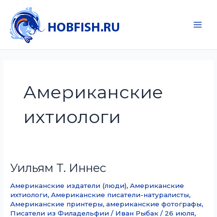
Перейти
к
содержимому
Main
Men
Американские
ихтиологи
Уильям Т. Иннес
Американские издатели (люди)
,
Американские
ихтиологи
,
Американские писатели-натуралисты
,
Американские принтеры
,
американские фотографы
,
Писатели из Филадельфии
/
Иван Рыбак
/
26 июля,