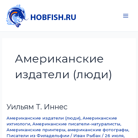
Перейти
к
содержимому
Main
Men
Американские
издатели (люди)
Уильям Т. Иннес
Американские издатели (люди)
,
Американские
ихтиологи
,
Американские писатели-натуралисты
,
Американские принтеры
,
американские фотографы
,
Писатели из Филадельфии
/
Иван Рыбак
/
26 июля,