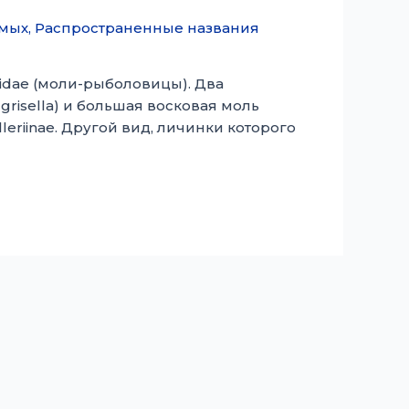
омых
,
Распространенные названия
idae (моли-рыболовицы). Два
risella) и большая восковая моль
lleriinae. Другой вид, личинки которого