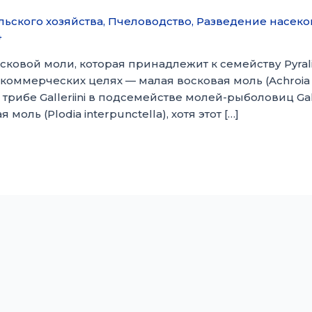
ьского хозяйства
,
Пчеловодство
,
Разведение насек
4
ковой моли, которая принадлежит к семейству Pyral
оммерческих целях — малая восковая моль (Achroia g
к трибе Galleriini в подсемействе молей-рыболовиц Ga
оль (Plodia interpunctella), хотя этот […]