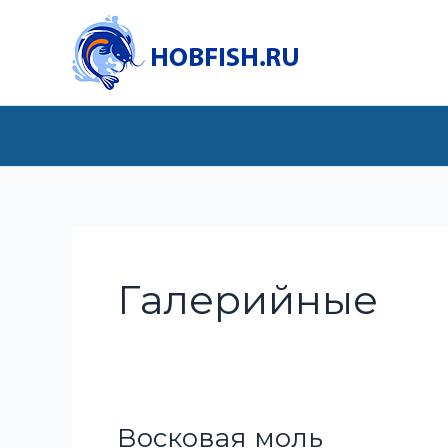
Перейти
к
содержимому
Галерийные
Восковая моль