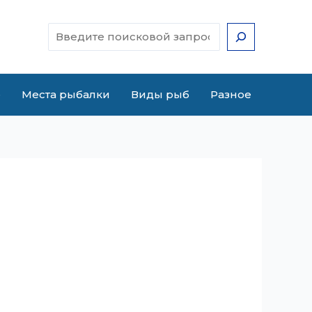
Поиск
е
Места рыбалки
Виды рыб
Разное