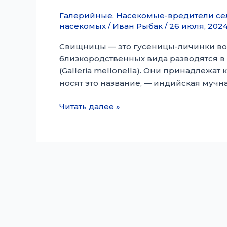
Галерийные
,
Насекомые-вредители сел
насекомых
/
Иван Рыбак
/
26 июля, 202
Свищницы — это гусеницы-личинки вос
близкородственных вида разводятся в к
(Galleria mellonella). Они принадлежат 
носят это название, — индийская мучная м
Восковая
Читать далее »
моль