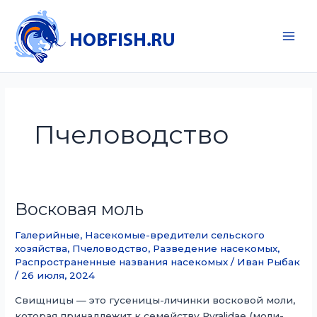
Перейти
к
содержимому
Main
Men
Пчеловодство
Восковая моль
Галерийные
,
Насекомые-вредители сельского
хозяйства
,
Пчеловодство
,
Разведение насекомых
,
Распространенные названия насекомых
/
Иван Рыбак
/
26 июля, 2024
Свищницы — это гусеницы-личинки восковой моли,
которая принадлежит к семейству Pyralidae (моли-