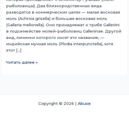
рыболовицы). Два близкородственных вида
разводятся в коммерческих целях — малая восковая
моль (Achroia grisella) и большая восковая моль
(Galleria mellonella). Они принадлежат к трибе Galleriini
в подсемействе молей-рыболовиц Galleriinae. Другой
вид, личинки которого носят это название, —
индийская мучная моль (Plodia interpunctella), хотя
этот […]
Восковая
Читать далее »
моль
Copyright © 2026 |
Abuse