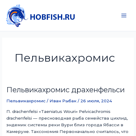
Перейти
к
содержимому
Main
Men
Пельвикахромис
Пельвикахромис драхенфельси
Пельвикахромис
/
Иван Рыбак
/
26 июля, 2024
П. drachenfelsi «Taeniatus Wouri» Pelvicachromis
drachenfelsi — пресноводная рыба семейства цихлид,
эндемик системы реки Вури близ города Ябасси в
Камеруне. Таксономия Первоначально считалось, что