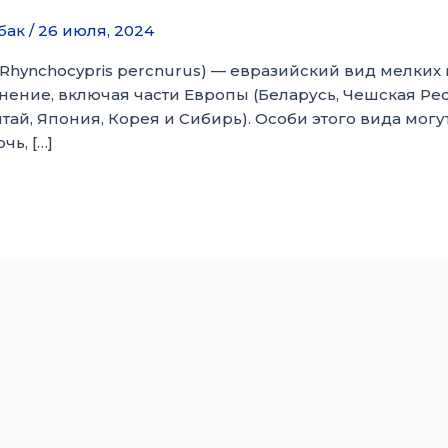
бак
/
26 июля, 2024
Rhynchocypris percnurus) — евразийский вид мелки
ение, включая части Европы (Беларусь, Чешская Рес
ай, Япония, Корея и Сибирь). Особи этого вида могут в
чь, […]