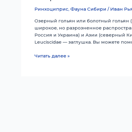
Ринхоциприс
,
Фауна Сибири
/
Иван Ры
Озерный гольян или болотный гольян (
широкое, но разрозненное распростран
Россия и Украина) и Азии (северный Кит
Leuciscidae — заглушка. Вы можете помо
Озерный
Читать далее »
гольян