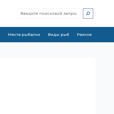
Поиск
е
Места рыбалки
Виды рыб
Разное