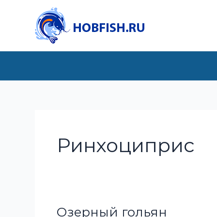
Перейти
к
содержимому
Ринхоциприс
Озерный гольян