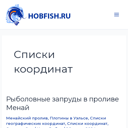
Перейти
к
содержимому
Main
Men
Списки
координат
Рыболовные запруды в проливе
Менай
Менайский пролив
,
Плотины в Уэльсе
,
Списки
географических координат
,
Списки координат
,