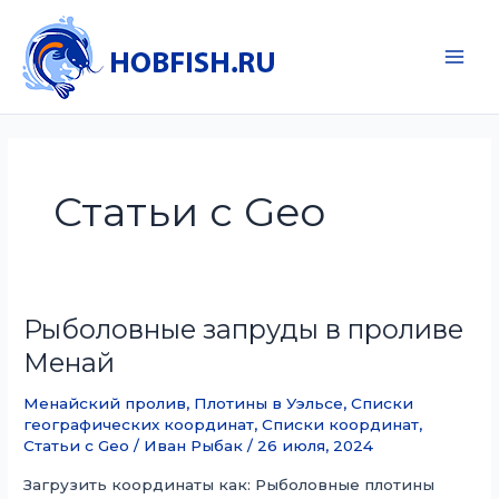
Перейти
к
содержимому
Main
Men
Статьи с Geo
Рыболовные запруды в проливе
Менай
Менайский пролив
,
Плотины в Уэльсе
,
Списки
географических координат
,
Списки координат
,
Статьи с Geo
/
Иван Рыбак
/
26 июля, 2024
Загрузить координаты как: Рыболовные плотины