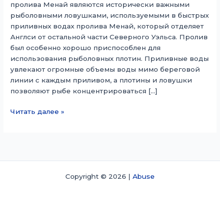
пролива Менай являются исторически важными
рыболовными ловушками, используемыми в быстрых
приливных водах пролива Менай, который отделяет
Англси от остальной части Северного Уэльса. Пролив
был особенно хорошо приспособлен для
использования рыболовных плотин. Приливные воды
увлекают огромные объемы воды мимо береговой
линии с каждым приливом, а плотины и ловушки
позволяют рыбе концентрироваться […]
Рыболовные
Читать далее »
запруды
в
проливе
Менай
Copyright © 2026 |
Abuse