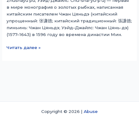
Zhūshāyú pǔ; Уэйд-Джайлс: Chu-sha-yü-p’u) — первая
в мире монография о золотых рыбках, написанная
китайским писателем Чжан Цяньдэ (китайский
упрощенный: 张谦德; китайский традиционный: 張謙德;
пиньинь: Чжан Цяньдэ; Уэйд–Джайлс: Чжан Цянь-дэ)
(1577–1643) в 1596 году во времена династии Мин.
Книга
Читать далее »
Вермилионовой
Рыбы
Copyright © 2026 |
Abuse