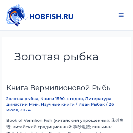
Перейти
к
содержимому
Main
Men
Золотая рыбка
Книга Вермилионовой Рыбы
Золотая рыбка
,
Книги 1590-х годов
,
Литература
династии Мин
,
Научные книги
/
Иван Рыбак
/
26
июля, 2024
Book of Vermilion Fish (китайский упрощенный: 朱砂鱼
谱; китайский традиционный: 硃砂魚譜; пиньинь: