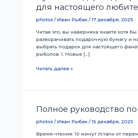
для настоящего любит
photos
/
Иван Рыбак
/
17 декабря, 2025
Читая это, вы наверняка знаете хотя б
разворачивать подарочную бумагу и н
выбрать подарок для настоящего фанат
рыболов. 1. Новые […]
Лучшие
Читать далее »
подарки
для
рыболова
в
этот
Полное руководство по
праздничный
сезон:
photos
/
Иван Рыбак
/
15 декабря, 2025
Желанный
Время чтения: 10 минут Устали от пер
список