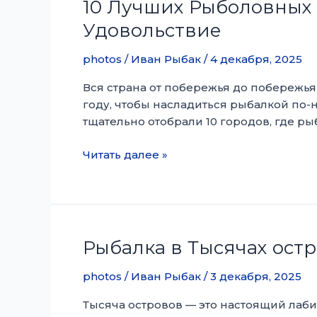
10 Лучших Рыболовных Г
Флориде
Удовольствие
photos
/
Иван Рыбак
/
4 декабря, 2025
Вся страна от побережья до побережья
году, чтобы насладиться рыбалкой по-н
тщательно отобрали 10 городов, где ры
10
Читать далее »
Лучших
Рыболовных
Городов
США
в
Рыбалка в Тысячах остр
2026
году:
photos
/
Иван Рыбак
/
3 декабря, 2025
Где
Тысяча островов — это настоящий лаб
Ловить