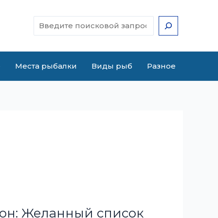
Поиск
е
Места рыбалки
Виды рыб
Разное
он: Желанный список