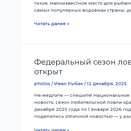
тихое, малоизвестное место для рыбалк
для
самых популярных водоёмах страны, д
настоящего
любителя
Полное
Читать далее »
рыбалки
руководство
по
ловле
пятнистого
басса:
Федеральный сезон лов
секреты
открыт
успешной
рыбалки
photos
/
Иван Рыбак
/
12 декабря, 2025
Не медлите — спешите! Национальное
новость: сезон любительской ловли кр
декабря 2025 года по 1 января 2026 го
поделились отличной новостью — у ры
Федеральный
Читать далее »