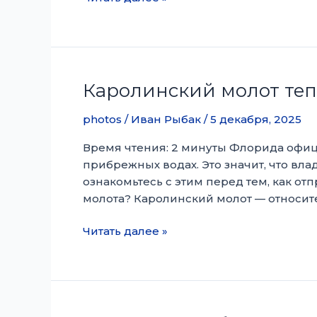
сезон
ловли
красного
луциана
в
Каролинский молот теп
Мексиканском
заливе
photos
/
Иван Рыбак
/
5 декабря, 2025
вновь
Время чтения: 2 минуты Флорида офиц
открыт
прибрежных водах. Это значит, что вл
ознакомьтесь с этим перед тем, как о
молота? Каролинский молот — относит
Каролинский
Читать далее »
молот
теперь
под
запретом
во