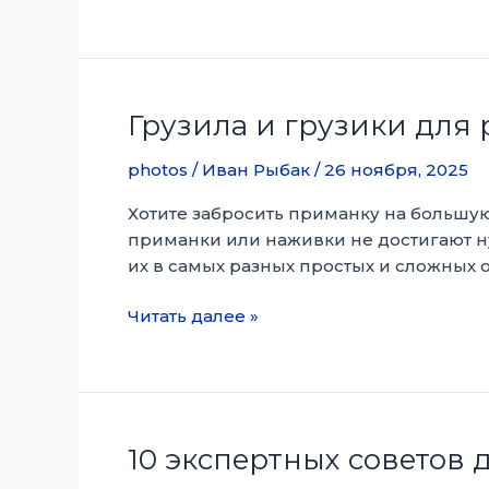
Экспертных
Советов
по
Ловле
с
Грузила и грузики для 
Поппинг-
Корком
photos
/
Иван Рыбак
/
26 ноября, 2025
Хотите забросить приманку на большую
приманки или наживки не достигают ну
их в самых разных простых и сложных 
Грузила
Читать далее »
и
грузики
для
рыбалки:
всё,
10 экспертных советов
что