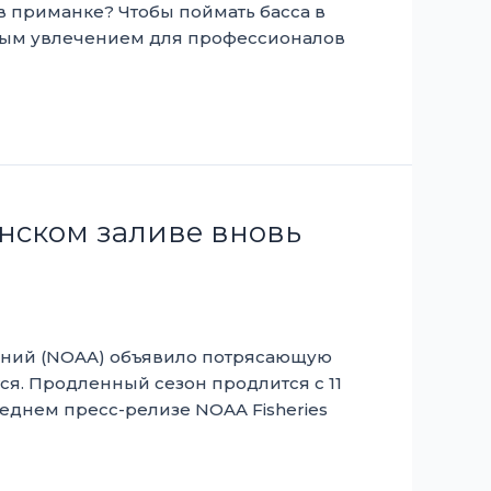
 в приманке? Чтобы поймать басса в
овым увлечением для профессионалов
нском заливе вновь
аний (NOAA) объявило потрясающую
ся. Продленный сезон продлится с 11
следнем пресс-релизе NOAA Fisheries