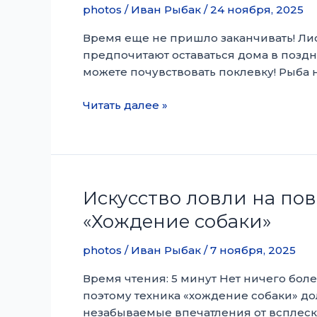
нужно
photos
/
Иван Рыбак
/
24 ноября, 2025
знать
Время еще не пришло заканчивать! Лис
предпочитают оставаться дома в поздн
можете почувствовать поклевку! Рыба 
10
Читать далее »
экспертных
советов
для
поздней
осенней
Искусство ловли на пов
рыбалки
«Хождение собаки»
в
пресной
photos
/
Иван Рыбак
/
7 ноября, 2025
воде
Время чтения: 5 минут Нет ничего бо
поэтому техника «хождение собаки» до
незабываемые впечатления от всплеск