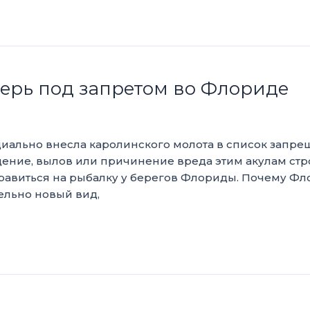
ерь под запретом во Флориде
иально внесла каролинского молота в список запре
адение, вылов или причинение вреда этим акулам ст
тправиться на рыбалку у берегов Флориды. Почему Ф
ельно новый вид,