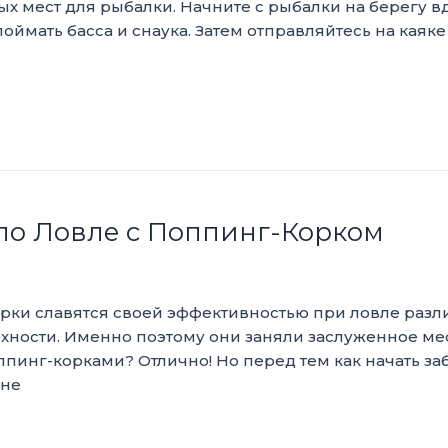
ых мест для рыбалки. Начните с рыбалки на берегу 
поймать басса и снаука. Затем отправляйтесь на кая
 по Ловле с Поппинг-Корком
орки славятся своей эффективностью при ловле раз
рхности. Именно поэтому они заняли заслуженное ме
ппинг-корками? Отлично! Но перед тем как начать заб
 не