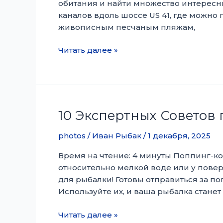
обитания и найти множество интересн
и
каналов вдоль шоссе US 41, где можно 
Получать
живописным песчаным пляжам,
Удовольствие
Рыбалка
Читать далее »
в
Тысячах
островов:
Руководство
местного
10 Экспертных Советов
рыболова
на
photos
/
Иван Рыбак
/
1 декабря, 2025
2025
Время на чтение: 4 минуты Поппинг-к
год
относительно мелкой воде или у пове
для рыбалки! Готовы отправиться за по
Используйте их, и ваша рыбалка станет
10
Читать далее »